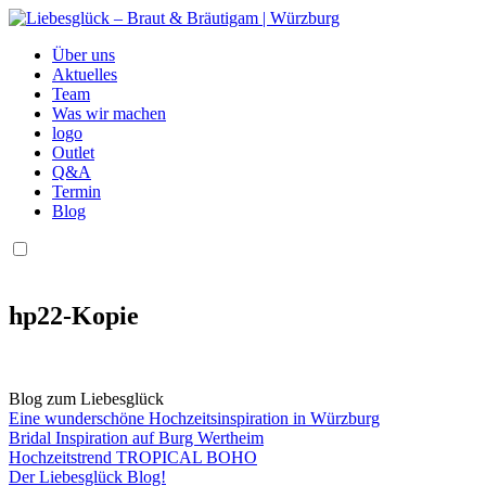
Über uns
Aktuelles
Team
Was wir machen
logo
Outlet
Q&A
Termin
Blog
hp22-Kopie
Blog zum Liebesglück
Eine wunderschöne Hochzeitsinspiration in Würzburg
Bridal Inspiration auf Burg Wertheim
Hochzeitstrend TROPICAL BOHO
Der Liebesglück Blog!