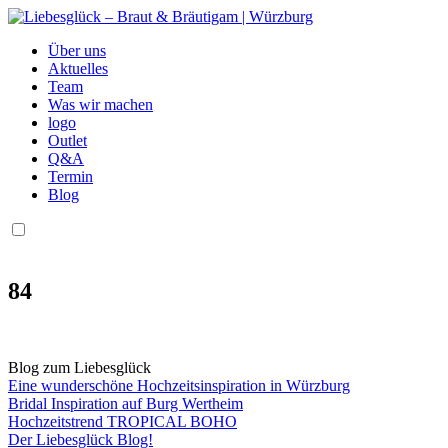
Über uns
Aktuelles
Team
Was wir machen
logo
Outlet
Q&A
Termin
Blog
84
Blog zum Liebesglück
Eine wunderschöne Hochzeitsinspiration in Würzburg
Bridal Inspiration auf Burg Wertheim
Hochzeitstrend TROPICAL BOHO
Der Liebesglück Blog!