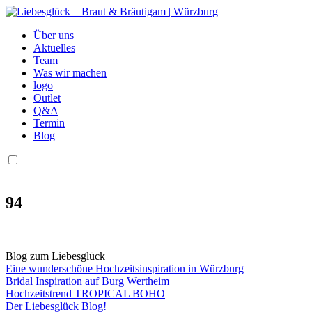
Über uns
Aktuelles
Team
Was wir machen
logo
Outlet
Q&A
Termin
Blog
94
Blog zum Liebesglück
Eine wunderschöne Hochzeitsinspiration in Würzburg
Bridal Inspiration auf Burg Wertheim
Hochzeitstrend TROPICAL BOHO
Der Liebesglück Blog!