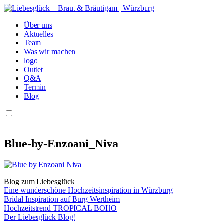
Über uns
Aktuelles
Team
Was wir machen
logo
Outlet
Q&A
Termin
Blog
Blue-by-Enzoani_Niva
Blog zum Liebesglück
Eine wunderschöne Hochzeitsinspiration in Würzburg
Bridal Inspiration auf Burg Wertheim
Hochzeitstrend TROPICAL BOHO
Der Liebesglück Blog!