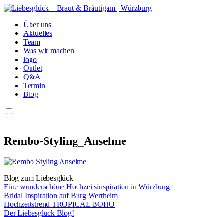
Über uns
Aktuelles
Team
Was wir machen
logo
Outlet
Q&A
Termin
Blog
Rembo-Styling_Anselme
Blog zum Liebesglück
Eine wunderschöne Hochzeitsinspiration in Würzburg
Bridal Inspiration auf Burg Wertheim
Hochzeitstrend TROPICAL BOHO
Der Liebesglück Blog!