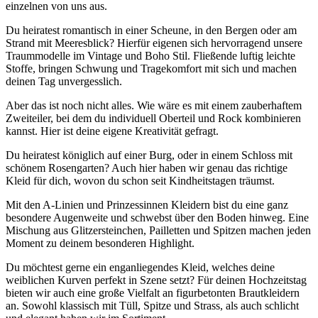
einzelnen von uns aus.
Du heiratest romantisch in einer Scheune, in den Bergen oder am
Strand mit Meeresblick? Hierfür eigenen sich hervorragend unsere
Traummodelle im Vintage und Boho Stil. Fließende luftig leichte
Stoffe, bringen Schwung und Tragekomfort mit sich und machen
deinen Tag unvergesslich.
Aber das ist noch nicht alles. Wie wäre es mit einem zauberhaftem
Zweiteiler, bei dem du individuell Oberteil und Rock kombinieren
kannst. Hier ist deine eigene Kreativität gefragt.
Du heiratest königlich auf einer Burg, oder in einem Schloss mit
schönem Rosengarten? Auch hier haben wir genau das richtige
Kleid für dich, wovon du schon seit Kindheitstagen träumst.
Mit den A-Linien und Prinzessinnen Kleidern bist du eine ganz
besondere Augenweite und schwebst über den Boden hinweg. Eine
Mischung aus Glitzersteinchen, Pailletten und Spitzen machen jeden
Moment zu deinem besonderen Highlight.
Du möchtest gerne ein enganliegendes Kleid, welches deine
weiblichen Kurven perfekt in Szene setzt? Für deinen Hochzeitstag
bieten wir auch eine große Vielfalt an figurbetonten Brautkleidern
an. Sowohl klassisch mit Tüll, Spitze und Strass, als auch schlicht