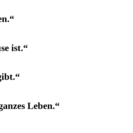
en.“
e ist.“
ibt.“
 ganzes Leben.“