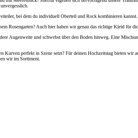
nd mit Meeresblick? Hierfür eigenen sich hervorragend unsere Traummod
unvergesslich.
iteiler, bei dem du individuell Oberteil und Rock kombinieren kannst. H
önem Rosengarten? Auch hier haben wir genau das richtige Kleid für di
ondere Augenweite und schwebst über den Boden hinweg. Eine Mischung
n Kurven perfekt in Szene setzt? Für deinen Hochzeitstag bieten wir au
ben wir im Sortiment.