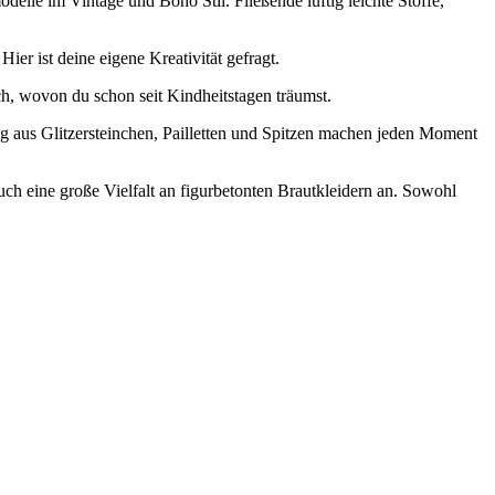
elle im Vintage und Boho Stil. Fließende luftig leichte Stoffe,
ier ist deine eigene Kreativität gefragt.
ch, wovon du schon seit Kindheitstagen träumst.
 aus Glitzersteinchen, Pailletten und Spitzen machen jeden Moment
ch eine große Vielfalt an figurbetonten Brautkleidern an. Sowohl