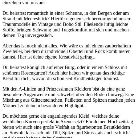
einzelnen von uns aus.
Du heiratest romantisch in einer Scheune, in den Bergen oder am
Strand mit Meeresblick? Hierfür eigenen sich hervorragend unsere
Traummodelle im Vintage und Boho Stil. Fließende luftig leichte
Stoffe, bringen Schwung und Tragekomfort mit sich und machen
deinen Tag unvergesslich.
Aber das ist noch nicht alles. Wie wäre es mit einem zauberhaftem
Zweiteiler, bei dem du individuell Oberteil und Rock kombinieren
kannst. Hier ist deine eigene Kreativität gefragt.
Du heiratest königlich auf einer Burg, oder in einem Schloss mit
schönem Rosengarten? Auch hier haben wir genau das richtige
Kleid für dich, wovon du schon seit Kindheitstagen träumst.
Mit den A-Linien und Prinzessinnen Kleidern bist du eine ganz
besondere Augenweite und schwebst über den Boden hinweg. Eine
Mischung aus Glitzersteinchen, Pailletten und Spitzen machen jeden
Moment zu deinem besonderen Highlight.
Du möchtest gerne ein enganliegendes Kleid, welches deine
weiblichen Kurven perfekt in Szene setzt? Für deinen Hochzeitstag
bieten wir auch eine große Vielfalt an figurbetonten Brautkleidern
an. Sowohl klassisch mit Tüll, Spitze und Strass, als auch schlicht