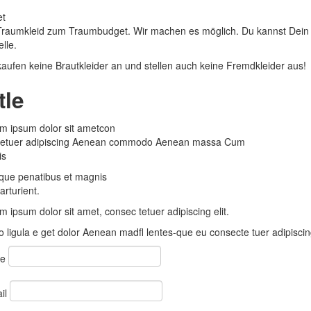
et
Traumkleid zum Traumbudget. Wir machen es möglich. Du kannst Dein 
lle.
kaufen keine Brautkleider an und stellen auch keine Fremdkleider aus!
tle
m ipsum dolor sit ametcon
tetuer adipiscing Aenean commodo Aenean massa Cum
is
que penatibus et magnis
arturient.
m ipsum dolor sit amet, consec tetuer adipiscing elit.
 ligula e get dolor Aenean madfl lentes-que eu consecte tuer adipiscing
me
il