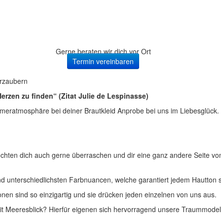
Gerne beraten wir dich vor Ort
Termin vereinbaren
erzaubern
erzen zu finden“ (Zitat Julie de Lespinasse)
meratmosphäre bei deiner Brautkleid Anprobe bei uns im Liebesglück.
ten dich auch gerne überraschen und dir eine ganz andere Seite von d
nd unterschiedlichsten Farbnuancen, welche garantiert jedem Hautton 
nen sind so einzigartig und sie drücken jeden einzelnen von uns aus.
 Meeresblick? Hierfür eigenen sich hervorragend unsere Traummodelle i
.