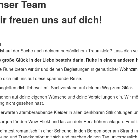
nser Team
ir freuen uns auf dich!
t
ist auf der Suche nach deinem persönlichem Traumkleid? Lass dich v
 große Glück in der Liebe besteht darin, Ruhe in einem anderen H
e Ruhe bieten wir dir und deinen Begleitungen in gemütlicher Wohnzim
b dich mit uns auf diese spannende Reise.
begleiten dich liebevoll mit Sachverstand auf deinem Weg zum Glück.
gehen auf deine eigenen Wünsche und deine Vorstellungen ein. Wir möch
ang nicht gesehen hast.
 erwarten atemberaubende Kleider in allen denkbaren Stilrichtungen u
sorgen für den Wow-Effekt und lassen dein Herz höherschlagen. Emotio
eiratest romantisch in einer Scheune, in den Bergen oder am Strand mit
ung und Tragekomfort mit sich und machen deinen Tag unvergesslich