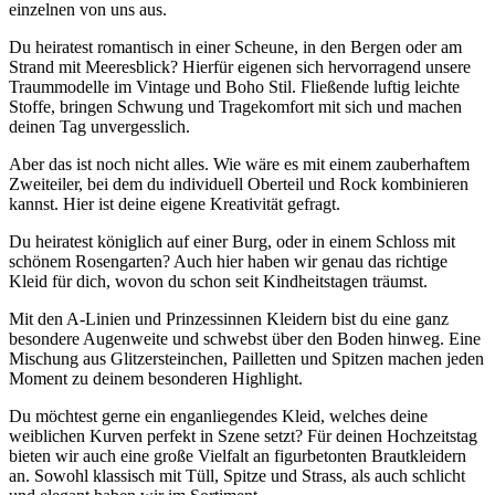
einzelnen von uns aus.
Du heiratest romantisch in einer Scheune, in den Bergen oder am
Strand mit Meeresblick? Hierfür eigenen sich hervorragend unsere
Traummodelle im Vintage und Boho Stil. Fließende luftig leichte
Stoffe, bringen Schwung und Tragekomfort mit sich und machen
deinen Tag unvergesslich.
Aber das ist noch nicht alles. Wie wäre es mit einem zauberhaftem
Zweiteiler, bei dem du individuell Oberteil und Rock kombinieren
kannst. Hier ist deine eigene Kreativität gefragt.
Du heiratest königlich auf einer Burg, oder in einem Schloss mit
schönem Rosengarten? Auch hier haben wir genau das richtige
Kleid für dich, wovon du schon seit Kindheitstagen träumst.
Mit den A-Linien und Prinzessinnen Kleidern bist du eine ganz
besondere Augenweite und schwebst über den Boden hinweg. Eine
Mischung aus Glitzersteinchen, Pailletten und Spitzen machen jeden
Moment zu deinem besonderen Highlight.
Du möchtest gerne ein enganliegendes Kleid, welches deine
weiblichen Kurven perfekt in Szene setzt? Für deinen Hochzeitstag
bieten wir auch eine große Vielfalt an figurbetonten Brautkleidern
an. Sowohl klassisch mit Tüll, Spitze und Strass, als auch schlicht